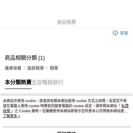
AlipayHK
WeChat Pay
商品推薦
送貨方式
客服
JD京東物流，訂單確認發貨後2-4個工作天送達
運費表
滿 HK$250.00 或以上免運費
付款後門市自取，訂單確認後2-4個工作天到店，7天內取。逾期後
商品相關分類 (1)
訂單作廢，並不會安排重寄
護膚保養
面部精華
精華
免運費
本分類熱賣
全店暢銷排行
本網站中使用 cookie，欲查詢有關本網站使用 cookie 方式之詳情，及若您不希
熱門標籤
望在電腦上使用 cookie 時應如何變更電腦的 cookie 設定，請參閱本網站「
私隱
政策
」之 Cookie 聲明。您繼續使用本網站即表示您同意本公司得按本網站使用
條款之 Cookie 聲明使用 cookie。
了解更多 >
熱銷排行
最新商品
人氣推薦