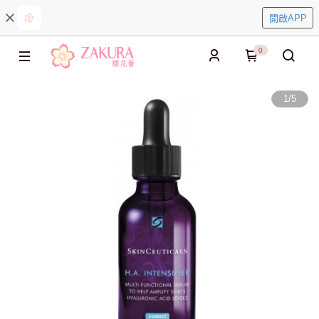
開啟APP
0
1
/
5