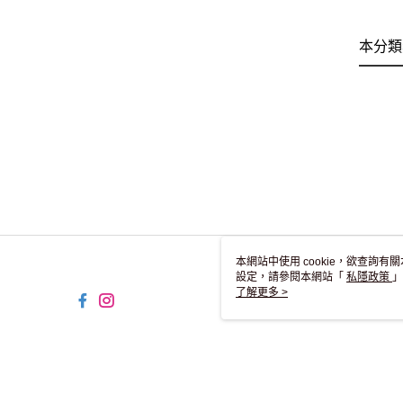
本分類
本網站中使用 cookie，欲查詢有關
設定，請參閱本網站「
私隱政策
」
用 cookie。
了解更多 >