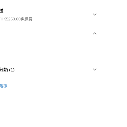
送
K$250.00免運費
類 (1)
ay
口腔護理
牙膏
客服
流，訂單確認發貨後2-4個工作天送達
運費表
50.00 或以上免運費
自取，訂單確認後2-4個工作天到店，7天內取。逾期後