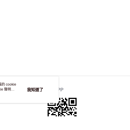
，並不會安排重寄
 cookie
e 聲明使
我知道了
官方APP