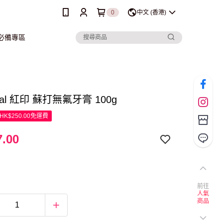
0
中文 (香港)
行必備專區
eal 紅印 蘇打無氟牙膏 100g
K$250.00免運費
.00
前往
人氣
商品