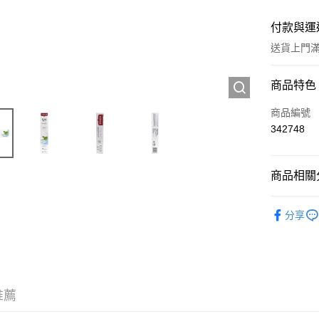
付款與運
送貨上門滿H
付款方式
商品特色
信用卡
商品編號
342748
Apple Pay
AlipayHK
商品相關分
WeChat P
個人護理
分享
送貨方式
JD京東物
滿 HK$2
推薦
付款後門市