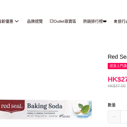
最新優惠
品牌總覽
💥Outlet尋寶區
熱銷排行榜👑
🛅旅
Red S
送貨上門滿H
HK$27
HK$37.00
數量