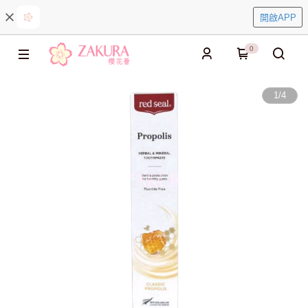
開啟APP
0
1
/
4