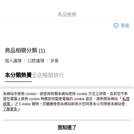
WeChat Pay
商品推薦
送貨方式
客服
JD京東物流，訂單確認發貨後2-4個工作天送達
運費表
滿 HK$250.00 或以上免運費
付款後門市自取，訂單確認後2-4個工作天到店，7天內取。逾期後
商品相關分類 (1)
訂單作廢，並不會安排重寄
個人護理
口腔護理
牙膏
免運費
本分類熱賣
全店暢銷排行
本網站中使用 cookie，欲查詢有關本網站使用 cookie 方式之詳情，及若您不希
熱門標籤
望在電腦上使用 cookie 時應如何變更電腦的 cookie 設定，請參閱本網站「
私隱
政策
」之 Cookie 聲明。您繼續使用本網站即表示您同意本公司得按本網站使用
條款之 Cookie 聲明使用 cookie。
了解更多 >
熱銷排行
最新商品
人氣推薦
我知道了