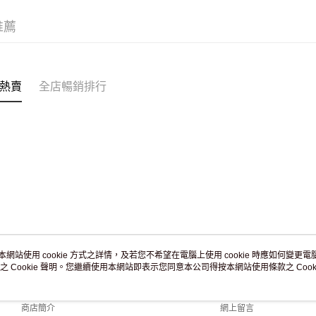
滿 HK$2
推薦
付款後門市
訂單作廢
免運費
熱賣
全店暢銷排行
本網站使用 cookie 方式之詳情，及若您不希望在電腦上使用 cookie 時應如何變更電腦的
之 Cookie 聲明。您繼續使用本網站即表示您同意本公司得按本網站使用條款之 Cooki
關於我們
客戶服務
品牌故事
購物說明
商店簡介
網上留言