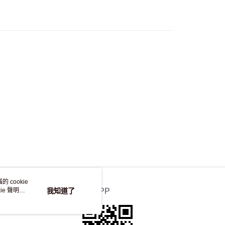
50.00 或以上免運費
自取，訂單確認後2-4個工作天到店，7天內取。逾期後
，並不會安排重寄
 cookie
e 聲明使
我知道了
官方APP