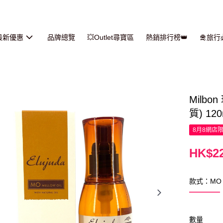
最新優惠
品牌總覽
💥Outlet尋寶區
熱銷排行榜👑
🛅旅
Milb
質) 120
8月8網店
HK$22
款式：MO
數量