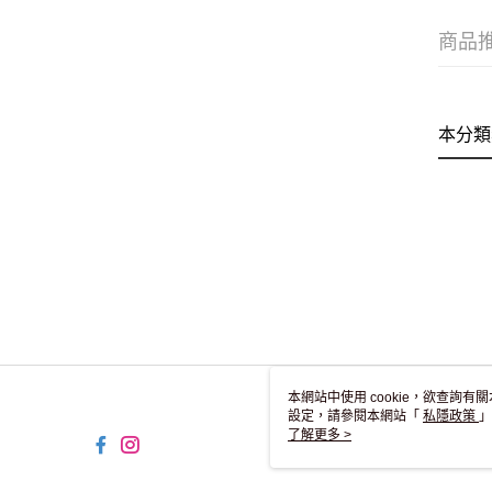
商品
本分類
本網站中使用 cookie，欲查詢有關
設定，請參閱本網站「
私隱政策
」
用 cookie。
了解更多 >