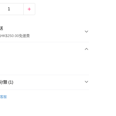
送
K$250.00免運費
類 (1)
ay
頭髮/頭皮護理
護髮油
客服
流，訂單確認發貨後2-4個工作天送達
運費表