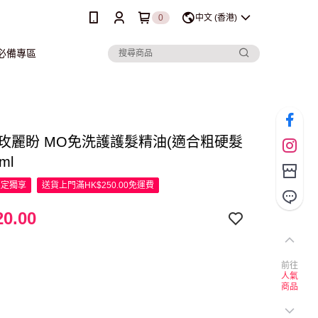
0
中文 (香港)
行必備專區
on 玫麗盼 MO免洗護護髮精油(適合粗硬髮
ml
限定
獨享
送貨上門滿HK$250.00免運費
0.00
前往
人氣
商品