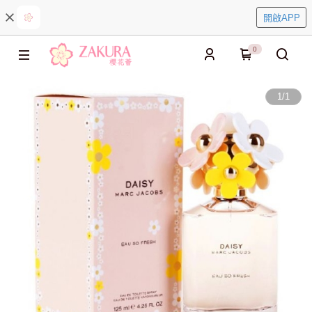
開啟APP
0
1
/
1