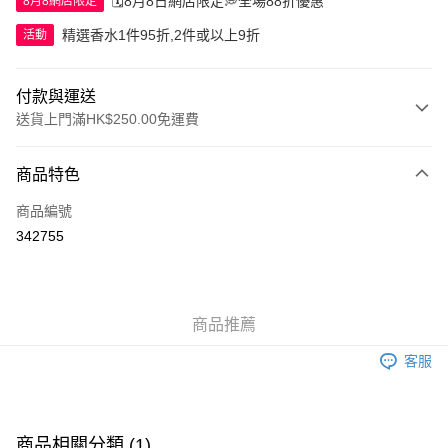
🗓️8月8日網店限定💭全場88折優惠
8月8網店限定
精選香水1件95折,2件或以上9折
活動
付款與運送
送貨上門滿HK$250.00免運費
付款方式
商品特色
信用卡
商品編號
Apple Pay
342755
AlipayHK
WeChat Pay
商品推薦
送貨方式
客服
JD京東物流，訂單確認發貨後2-4個工作天送達
運費表
滿 HK$250.00 或以上免運費
付款後門市自取，訂單確認後2-4個工作天到店，7天內取。逾期後
商品相關分類 (1)