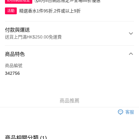
🗓️8月8日網店限定💭全場88折優惠
8月8網店限定
精選香水1件95折,2件或以上9折
活動
付款與運送
送貨上門滿HK$250.00免運費
付款方式
商品特色
信用卡
商品編號
Apple Pay
342756
AlipayHK
WeChat Pay
商品推薦
送貨方式
客服
JD京東物流，訂單確認發貨後2-4個工作天送達
運費表
滿 HK$250.00 或以上免運費
付款後門市自取，訂單確認後2-4個工作天到店，7天內取。逾期後
商品相關分類 (1)