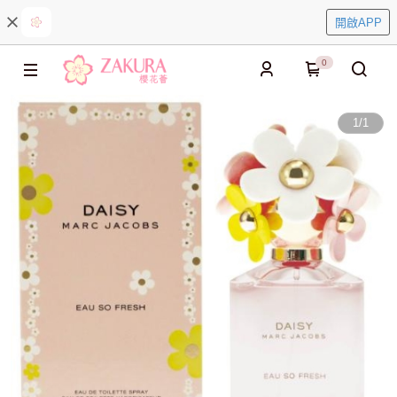
開啟APP
0
1
/
1