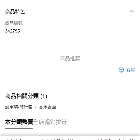
付款方式
商品特色
信用卡
商品編號
Apple Pay
342795
AlipayHK
WeChat Pay
商品推薦
送貨方式
客服
JD京東物流，訂單確認發貨後2-4個工作天送達
運費表
滿 HK$250.00 或以上免運費
付款後門市自取，訂單確認後2-4個工作天到店，7天內取。逾期後
商品相關分類 (1)
訂單作廢，並不會安排重寄
試用裝/旅行裝
香水香薰
免運費
本分類熱賣
全店暢銷排行