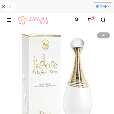
開啟APP
0
1
/
1