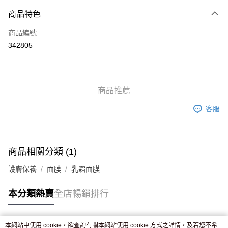
付款方式
商品特色
信用卡
商品編號
Apple Pay
342805
AlipayHK
WeChat Pay
商品推薦
送貨方式
客服
JD京東物流，訂單確認發貨後2-4個工作天送達
運費表
滿 HK$250.00 或以上免運費
付款後門市自取，訂單確認後2-4個工作天到店，7天內取。逾期後
商品相關分類 (1)
訂單作廢，並不會安排重寄
護膚保養
面膜
乳霜面膜
免運費
本分類熱賣
全店暢銷排行
本網站中使用 cookie，欲查詢有關本網站使用 cookie 方式之詳情，及若您不希