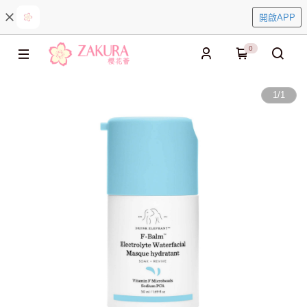
開啟APP
0
1
/
1