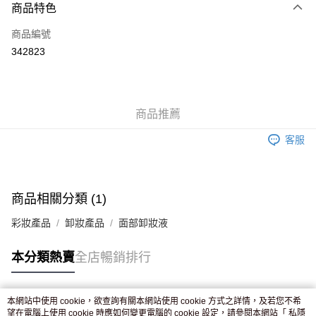
商品特色
信用卡
商品編號
Apple Pay
342823
AlipayHK
WeChat Pay
商品推薦
送貨方式
客服
JD京東物流，訂單確認發貨後2-4個工作天送達
運費表
滿 HK$250.00 或以上免運費
付款後門市自取，訂單確認後2-4個工作天到店，7天內取。逾期後
商品相關分類 (1)
訂單作廢，並不會安排重寄
彩妝產品
卸妝產品
面部卸妝液
免運費
本分類熱賣
全店暢銷排行
本網站中使用 cookie，欲查詢有關本網站使用 cookie 方式之詳情，及若您不希
熱門標籤
望在電腦上使用 cookie 時應如何變更電腦的 cookie 設定，請參閱本網站「
私隱