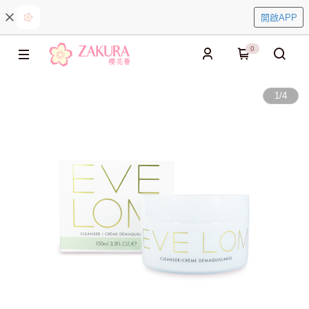
開啟APP
0
1
/
4