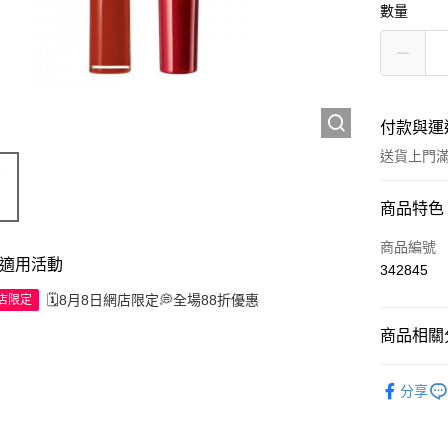
數量
付款與運
送貨上門滿H
付款方式
商品特色
信用卡
商品編號
適用活動
342845
Apple Pay
🗓️8月8日網店限定💭全場88折優惠
網店限定
AlipayHK
商品相關分
WeChat P
彩妝產品
分享
送貨方式