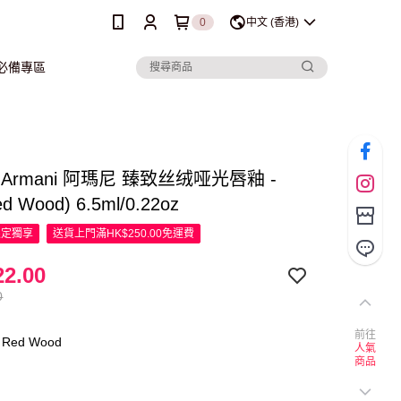
0
中文 (香港)
行必備專區
io Armani 阿瑪尼 臻致丝绒哑光唇釉 -
ed Wood) 6.5ml/0.22oz
限定
獨享
送貨上門滿HK$250.00免運費
2.00
0
前往
Red Wood
人氣
商品