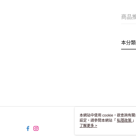
商品
本分類
本網站中使用 cookie，欲查詢有關
設定，請參閱本網站「
私隱政策
」
用 cookie。
了解更多 >