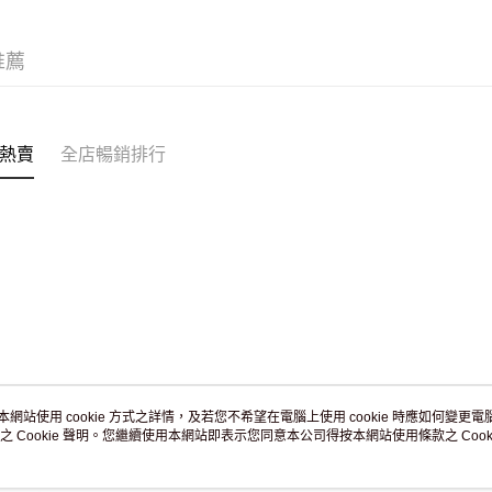
JD京東物
滿 HK$2
推薦
付款後門市
訂單作廢
免運費
熱賣
全店暢銷排行
本網站使用 cookie 方式之詳情，及若您不希望在電腦上使用 cookie 時應如何變更電腦的
之 Cookie 聲明。您繼續使用本網站即表示您同意本公司得按本網站使用條款之 Cooki
關於我們
客戶服務
品牌故事
購物說明