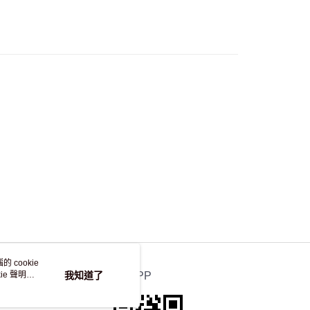
流，訂單確認發貨後2-4個工作天送達
運費表
50.00 或以上免運費
自取，訂單確認後2-4個工作天到店，7天內取。逾期後
，並不會安排重寄
 cookie
e 聲明使
我知道了
官方APP