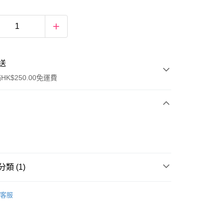
送
K$250.00免運費
類 (1)
ay
唇部產品
染唇液
客服