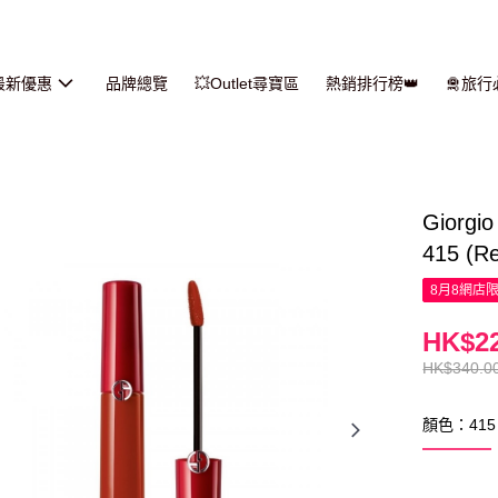
最新優惠
品牌總覽
💥Outlet尋寶區
熱銷排行榜👑
🛅旅
Giorg
415 (R
8月8網店
HK$22
HK$340.0
顏色：415 