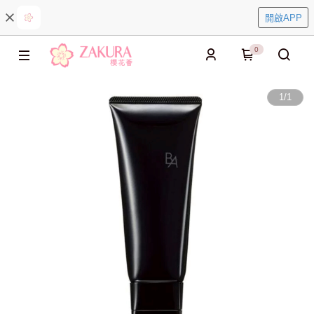
開啟APP
0
1
/
1