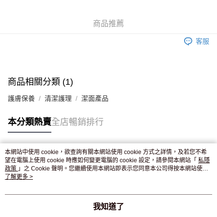
WeChat Pay
商品推薦
送貨方式
客服
JD京東物流，訂單確認發貨後2-4個工作天送達
運費表
滿 HK$250.00 或以上免運費
付款後門市自取，訂單確認後2-4個工作天到店，7天內取。逾期後
商品相關分類 (1)
訂單作廢，並不會安排重寄
護膚保養
清潔護理
潔面產品
免運費
本分類熱賣
全店暢銷排行
本網站中使用 cookie，欲查詢有關本網站使用 cookie 方式之詳情，及若您不希
熱門標籤
望在電腦上使用 cookie 時應如何變更電腦的 cookie 設定，請參閱本網站「
私隱
政策
」之 Cookie 聲明。您繼續使用本網站即表示您同意本公司得按本網站使用
條款之 Cookie 聲明使用 cookie。
了解更多 >
熱銷排行
最新商品
人氣推薦
我知道了