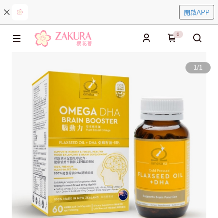
開啟APP
0
1
/
1