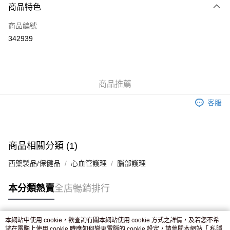
商品特色
信用卡
商品編號
Apple Pay
342939
AlipayHK
WeChat Pay
商品推薦
送貨方式
客服
JD京東物流，訂單確認發貨後2-4個工作天送達
運費表
滿 HK$250.00 或以上免運費
付款後門市自取，訂單確認後2-4個工作天到店，7天內取。逾期後
商品相關分類 (1)
訂單作廢，並不會安排重寄
西藥製品/保健品
心血管護理
腦部護理
免運費
本分類熱賣
全店暢銷排行
本網站中使用 cookie，欲查詢有關本網站使用 cookie 方式之詳情，及若您不希
熱門標籤
望在電腦上使用 cookie 時應如何變更電腦的 cookie 設定，請參閱本網站「
私隱