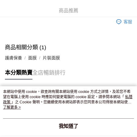
WeChat Pay
商品推薦
送貨方式
客服
JD京東物流，訂單確認發貨後2-4個工作天送達
運費表
滿 HK$250.00 或以上免運費
付款後門市自取，訂單確認後2-4個工作天到店，7天內取。逾期後
商品相關分類 (1)
訂單作廢，並不會安排重寄
護膚保養
面膜
片裝面膜
免運費
本分類熱賣
全店暢銷排行
本網站中使用 cookie，欲查詢有關本網站使用 cookie 方式之詳情，及若您不希
熱門標籤
望在電腦上使用 cookie 時應如何變更電腦的 cookie 設定，請參閱本網站「
私隱
政策
」之 Cookie 聲明。您繼續使用本網站即表示您同意本公司得按本網站使用
條款之 Cookie 聲明使用 cookie。
了解更多 >
熱銷排行
最新商品
人氣推薦
我知道了