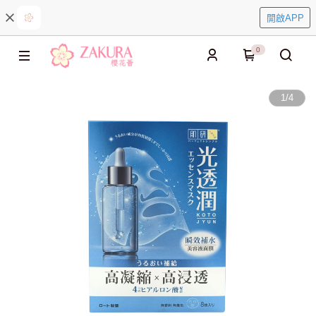
開啟APP
0
1
/
4