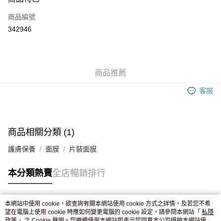
信用卡
商品編號
Apple Pay
342946
AlipayHK
WeChat Pay
商品推薦
送貨方式
客服
JD京東物流，訂單確認發貨後2-4個工作天送達
運費表
滿 HK$250.00 或以上免運費
付款後門市自取，訂單確認後2-4個工作天到店，7天內取。逾期後
商品相關分類 (1)
訂單作廢，並不會安排重寄
護膚保養
面膜
片裝面膜
免運費
本分類熱賣
全店暢銷排行
本網站中使用 cookie，欲查詢有關本網站使用 cookie 方式之詳情，及若您不希
熱門標籤
望在電腦上使用 cookie 時應如何變更電腦的 cookie 設定，請參閱本網站「
私隱
政策
」之 Cookie 聲明。您繼續使用本網站即表示您同意本公司得按本網站使用