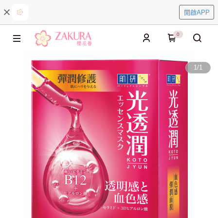
開啟APP
0
1
/
1