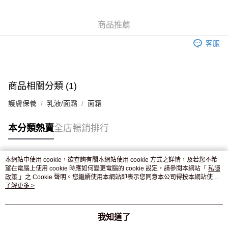
WeChat Pay
商品推薦
送貨方式
客服
JD京東物流，訂單確認發貨後2-4個工作天送達
運費表
滿 HK$250.00 或以上免運費
付款後門市自取，訂單確認後2-4個工作天到店，7天內取。逾期後
商品相關分類 (1)
訂單作廢，並不會安排重寄
護膚保養
乳液/面霜
面霜
免運費
本分類熱賣
全店暢銷排行
本網站中使用 cookie，欲查詢有關本網站使用 cookie 方式之詳情，及若您不希
熱門標籤
望在電腦上使用 cookie 時應如何變更電腦的 cookie 設定，請參閱本網站「
私隱
政策
」之 Cookie 聲明。您繼續使用本網站即表示您同意本公司得按本網站使用
條款之 Cookie 聲明使用 cookie。
了解更多 >
熱銷排行
最新商品
人氣推薦
我知道了