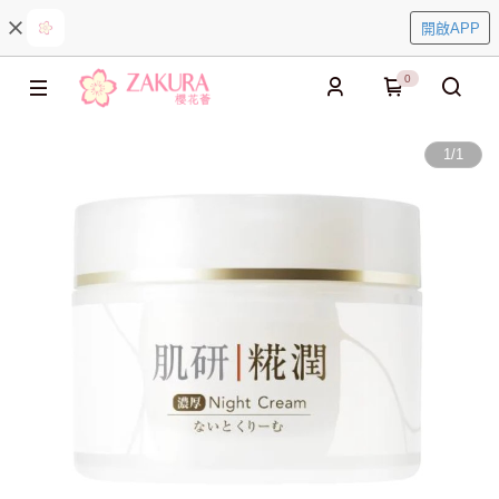
開啟APP
0
1
/
1