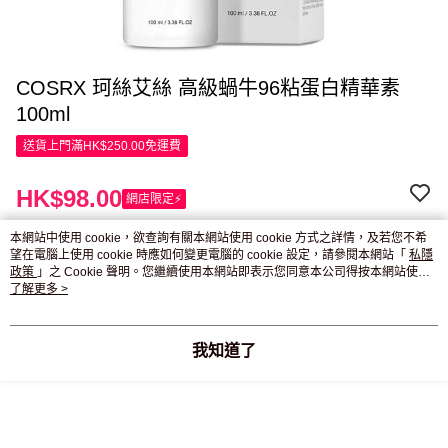
COSRX 珂絲艾絲 高級蝸牛96粘蛋白精華素
100ml
送貨上門滿HK$250.00免運費
HK$98.00
網店限定⚡
HK$196.00
本網站中使用 cookie，欲查詢有關本網站使用 cookie 方式之詳情，及若您不希
望在電腦上使用 cookie 時應如何變更電腦的 cookie 設定，請參閱本網站「
私隱
政策
」之 Cookie 聲明。您繼續使用本網站即表示您同意本公司得按本網站使用
條款之 Cookie 聲明使用 cookie。
了解更多 >
付款與運送
送貨上門滿HK$250.00免運費
我知道了
付款方式
商品特色
信用卡
商品編號
Apple Pay
342956