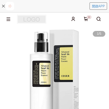
開啟APP
0
1
/
5