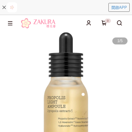
開啟APP
0
1
/
5