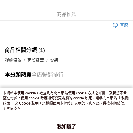
WeChat Pay
商品推薦
送貨方式
客服
JD京東物流，訂單確認發貨後2-4個工作天送達
運費表
滿 HK$250.00 或以上免運費
付款後門市自取，訂單確認後2-4個工作天到店，7天內取。逾期後
商品相關分類 (1)
訂單作廢，並不會安排重寄
護膚保養
面部精華
安瓶
免運費
本分類熱賣
全店暢銷排行
本網站中使用 cookie，欲查詢有關本網站使用 cookie 方式之詳情，及若您不希
熱門標籤
望在電腦上使用 cookie 時應如何變更電腦的 cookie 設定，請參閱本網站「
私隱
政策
」之 Cookie 聲明。您繼續使用本網站即表示您同意本公司得按本網站使用
條款之 Cookie 聲明使用 cookie。
了解更多 >
熱銷排行
最新商品
人氣推薦
我知道了