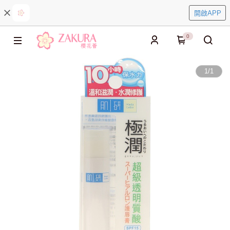
開啟APP
0
1
/
1