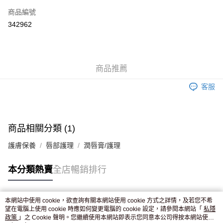
商品編號
Apple Pay
342962
AlipayHK
WeChat Pay
商品推薦
送貨方式
客服
JD京東物流，訂單確認發貨後2-4個工作天送達
運費表
滿 HK$250.00 或以上免運費
付款後門市自取，訂單確認後2-4個工作天到店，7天內取。逾期後
商品相關分類 (1)
訂單作廢，並不會安排重寄
護膚保養
唇部護理
潤唇膏/護理
免運費
本分類熱賣
全店暢銷排行
本網站中使用 cookie，欲查詢有關本網站使用 cookie 方式之詳情，及若您不希
熱門標籤
望在電腦上使用 cookie 時應如何變更電腦的 cookie 設定，請參閱本網站「
私隱
政策
」之 Cookie 聲明。您繼續使用本網站即表示您同意本公司得按本網站使用