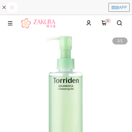
開啟APP
0
1
/
1