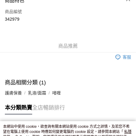
商品特色
信用卡
商品編號
Apple Pay
342979
AlipayHK
WeChat Pay
商品推薦
送貨方式
客服
JD京東物流，訂單確認發貨後2-4個工作天送達
運費表
滿 HK$250.00 或以上免運費
付款後門市自取，訂單確認後2-4個工作天到店，7天內取。逾期後
商品相關分類 (1)
訂單作廢，並不會安排重寄
護膚保養
乳液/面霜
啫喱
免運費
本分類熱賣
全店暢銷排行
本網站中使用 cookie，欲查詢有關本網站使用 cookie 方式之詳情，及若您不希
熱門標籤
望在電腦上使用 cookie 時應如何變更電腦的 cookie 設定，請參閱本網站「
私隱