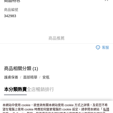
商品特色
信用卡
商品編號
Apple Pay
342983
AlipayHK
WeChat Pay
商品推薦
送貨方式
客服
JD京東物流，訂單確認發貨後2-4個工作天送達
運費表
滿 HK$250.00 或以上免運費
付款後門市自取，訂單確認後2-4個工作天到店，7天內取。逾期後
商品相關分類 (1)
訂單作廢，並不會安排重寄
護膚保養
面部精華
安瓶
免運費
本分類熱賣
全店暢銷排行
本網站中使用 cookie，欲查詢有關本網站使用 cookie 方式之詳情，及若您不希
熱門標籤
望在電腦上使用 cookie 時應如何變更電腦的 cookie 設定，請參閱本網站「
私隱