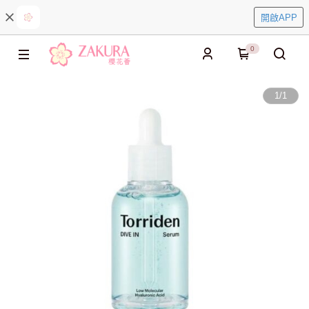
開啟APP
0
1
/
1