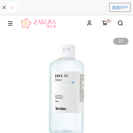
開啟APP
0
1
/
1