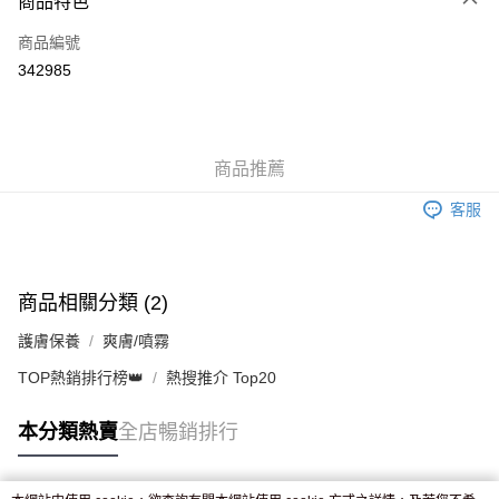
商品特色
信用卡
商品編號
Apple Pay
342985
AlipayHK
WeChat Pay
商品推薦
送貨方式
客服
JD京東物流，訂單確認發貨後2-4個工作天送達
運費表
滿 HK$250.00 或以上免運費
付款後門市自取，訂單確認後2-4個工作天到店，7天內取。逾期後
商品相關分類 (2)
訂單作廢，並不會安排重寄
護膚保養
爽膚/噴霧
免運費
TOP熱銷排行榜👑
熱搜推介 Top20
本分類熱賣
全店暢銷排行