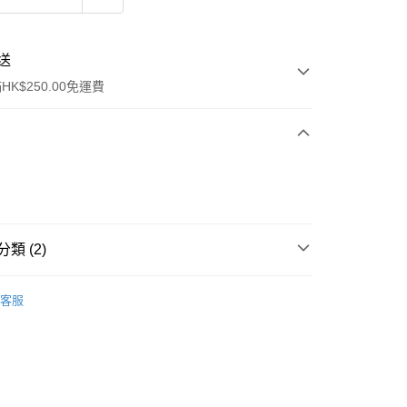
送
K$250.00免運費
類 (2)
ay
保健品
美肌養顏及纖體修身
體重管理
客服
排行榜👑
醫美護膚 Top20
流，訂單確認發貨後2-4個工作天送達
運費表
50.00 或以上免運費