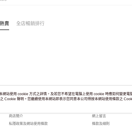
付款後門市
訂單作廢
免運費
熱賣
全店暢銷排行
本網站使用 cookie 方式之詳情，及若您不希望在電腦上使用 cookie 時應如何變更電腦的
之 Cookie 聲明。您繼續使用本網站即表示您同意本公司得按本網站使用條款之 Cooki
關於我們
客戶服務
品牌故事
購物說明
商店簡介
網上留言
私隱政策及網站使用條款
條款及細則
聯絡我們