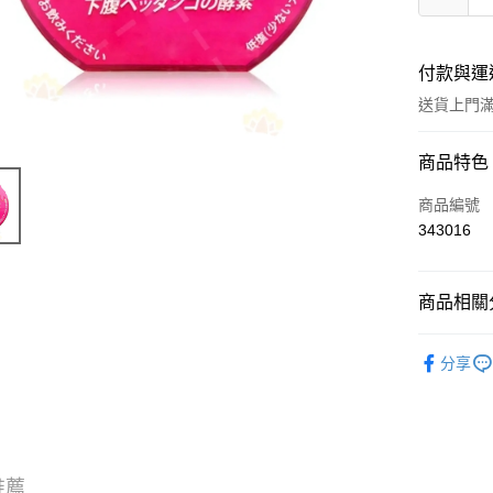
付款與運
送貨上門滿H
付款方式
商品特色
信用卡
商品編號
343016
Apple Pay
AlipayHK
商品相關分
WeChat P
西藥製品/
分享
TOP熱銷
送貨方式
JD京東物
滿 HK$2
推薦