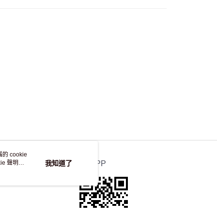
自取，訂單確認後2-4個工作天到店，7天內取。逾期後
，並不會安排重寄
 cookie
e 聲明使
我知道了
官方APP