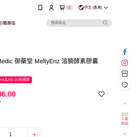
0
中文 (香港)
行必備專區
 Medic 御藥堂 MeltyEnz 溶腩酵素膠囊
K$250.00免運費
6.00
0
前往
人氣
商品