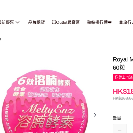
最新優惠
品牌總覽
💥Outlet尋寶區
熱銷排行榜👑
🛅旅
理
Royal
60粒
送貨上門滿H
HK$18
HK$268.0
數量