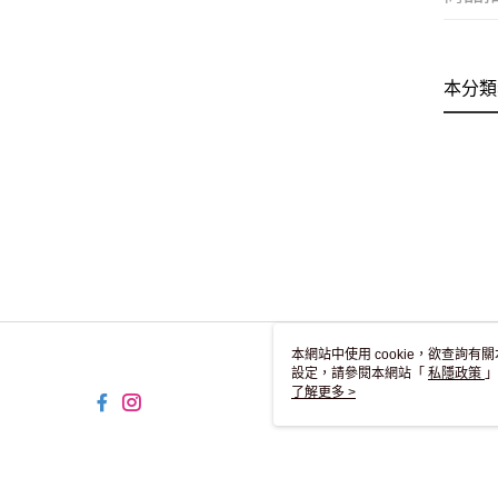
本分類
本網站中使用 cookie，欲查詢有關
設定，請參閱本網站「
私隱政策
」
用 cookie。
了解更多 >