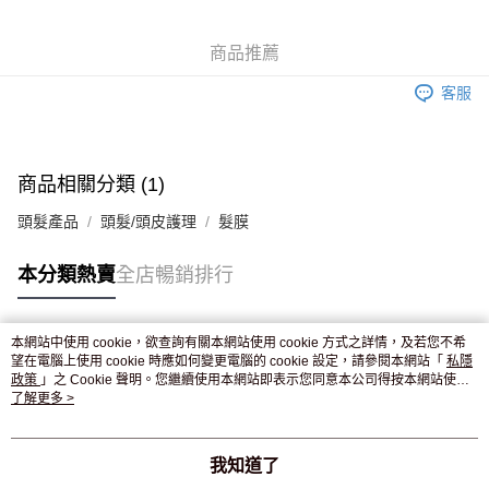
WeChat Pay
商品推薦
送貨方式
客服
JD京東物流，訂單確認發貨後2-4個工作天送達
運費表
滿 HK$250.00 或以上免運費
付款後門市自取，訂單確認後2-4個工作天到店，7天內取。逾期後
商品相關分類 (1)
訂單作廢，並不會安排重寄
頭髮產品
頭髮/頭皮護理
髮膜
免運費
本分類熱賣
全店暢銷排行
本網站中使用 cookie，欲查詢有關本網站使用 cookie 方式之詳情，及若您不希
熱門標籤
望在電腦上使用 cookie 時應如何變更電腦的 cookie 設定，請參閱本網站「
私隱
政策
」之 Cookie 聲明。您繼續使用本網站即表示您同意本公司得按本網站使用
條款之 Cookie 聲明使用 cookie。
了解更多 >
熱銷排行
最新商品
人氣推薦
我知道了