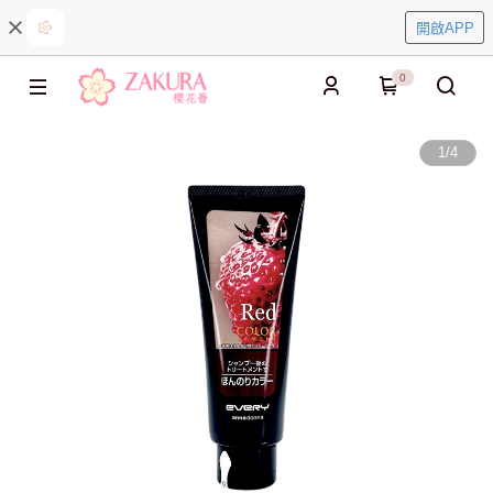
開啟APP
0
1
/
4