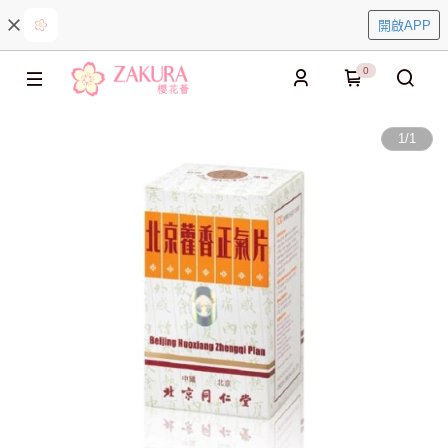
開啟APP
0
1
/
1