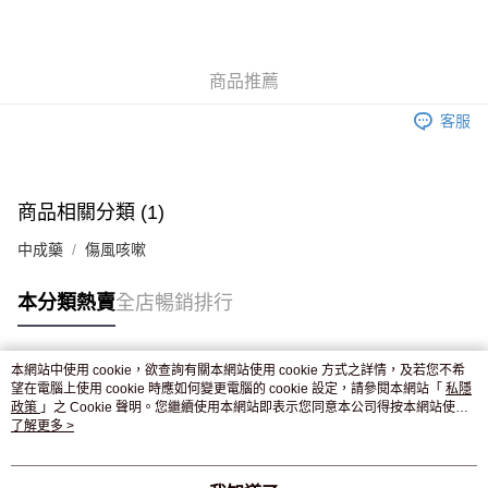
AlipayHK
WeChat Pay
商品推薦
送貨方式
客服
JD京東物流，訂單確認發貨後2-4個工作天送達
運費表
滿 HK$250.00 或以上免運費
付款後門市自取，訂單確認後2-4個工作天到店，7天內取。逾期後
商品相關分類 (1)
訂單作廢，並不會安排重寄
中成藥
傷風咳嗽
免運費
本分類熱賣
全店暢銷排行
本網站中使用 cookie，欲查詢有關本網站使用 cookie 方式之詳情，及若您不希
熱門標籤
望在電腦上使用 cookie 時應如何變更電腦的 cookie 設定，請參閱本網站「
私隱
政策
」之 Cookie 聲明。您繼續使用本網站即表示您同意本公司得按本網站使用
條款之 Cookie 聲明使用 cookie。
了解更多 >
熱銷排行
最新商品
人氣推薦