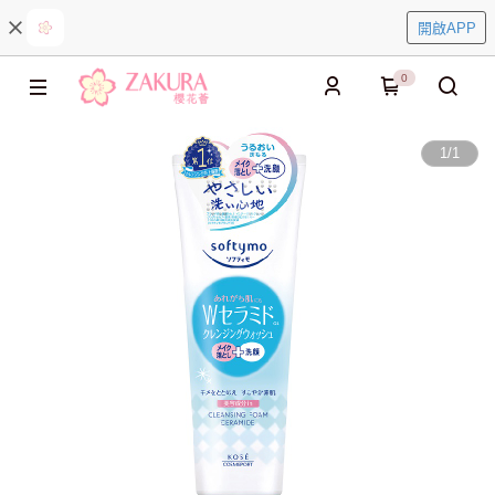
開啟APP
0
1
/
1