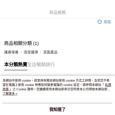
WeChat Pay
商品推薦
送貨方式
客服
JD京東物流，訂單確認發貨後2-4個工作天送達
運費表
滿 HK$250.00 或以上免運費
付款後門市自取，訂單確認後2-4個工作天到店，7天內取。逾期後
商品相關分類 (1)
訂單作廢，並不會安排重寄
護膚保養
清潔護理
潔面產品
免運費
本分類熱賣
全店暢銷排行
本網站中使用 cookie，欲查詢有關本網站使用 cookie 方式之詳情，及若您不希
熱門標籤
望在電腦上使用 cookie 時應如何變更電腦的 cookie 設定，請參閱本網站「
私隱
政策
」之 Cookie 聲明。您繼續使用本網站即表示您同意本公司得按本網站使用
條款之 Cookie 聲明使用 cookie。
了解更多 >
熱銷排行
最新商品
人氣推薦
我知道了