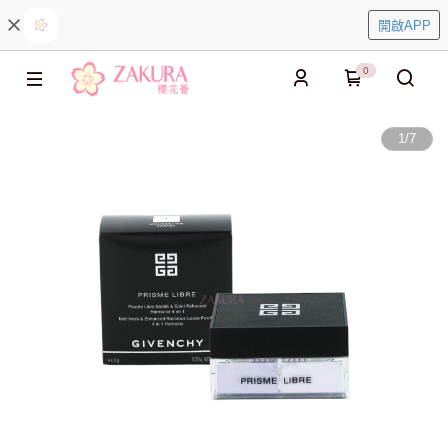
開啟APP
0
1
/
7