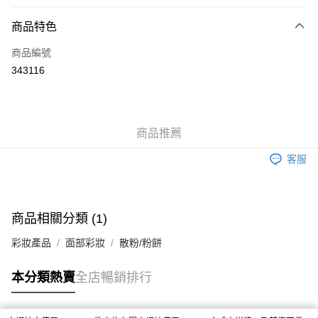
付款方式
商品特色
信用卡
商品編號
Apple Pay
343116
AlipayHK
WeChat Pay
商品推薦
送貨方式
客服
JD京東物流，訂單確認發貨後2-4個工作天送達
運費表
滿 HK$250.00 或以上免運費
付款後門市自取，訂單確認後2-4個工作天到店，7天內取。逾期後
商品相關分類 (1)
訂單作廢，並不會安排重寄
彩妝產品
面部彩妝
散粉/粉餅
免運費
本分類熱賣
全店暢銷排行