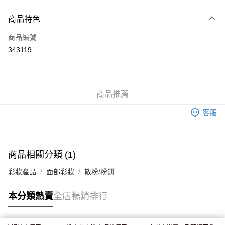
付款方式
商品特色
信用卡
商品編號
Apple Pay
343119
AlipayHK
WeChat Pay
商品推薦
送貨方式
客服
JD京東物流，訂單確認發貨後2-4個工作天送達
運費表
滿 HK$250.00 或以上免運費
付款後門市自取，訂單確認後2-4個工作天到店，7天內取。逾期後
商品相關分類 (1)
訂單作廢，並不會安排重寄
彩妝產品
面部彩妝
散粉/粉餅
免運費
本分類熱賣
全店暢銷排行