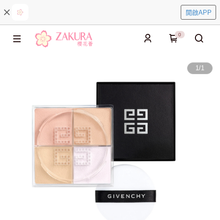
開啟APP
0
1
/
1