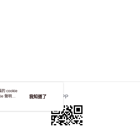
，並不會安排重寄
 cookie
e 聲明使
我知道了
官方APP