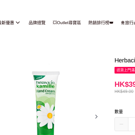
最新優惠
品牌總覽
💥Outlet尋寶區
熱銷排行榜👑
🛅旅
Herb
送貨上門滿H
HK$39
HK$49.00
數量