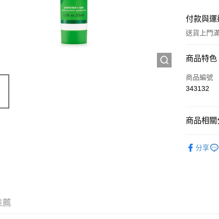
付款與運
送貨上門滿H
付款方式
商品特色
信用卡
商品編號
343132
Apple Pay
AlipayHK
商品相關分
WeChat P
個人護理
分享
送貨方式
JD京東物
滿 HK$2
推薦
付款後門市