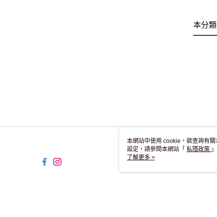
本分類
本網站中使用 cookie，欲查詢有關
設定，請參閱本網站「
私隱政策
」
用 cookie。
了解更多 >