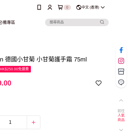
0
中文 (香港)
行必備專區
acin 德國小甘菊 小甘菊護手霜 75ml
K$250.00免運費
.00
前往
人氣
商品