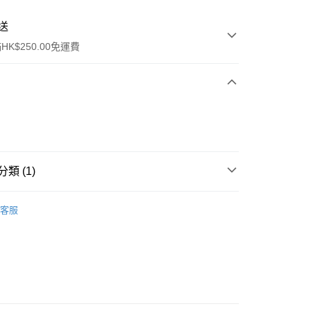
送
K$250.00免運費
類 (1)
ay
身體護理
手足護理
客服
流，訂單確認發貨後2-4個工作天送達
運費表
50.00 或以上免運費
自取，訂單確認後2-4個工作天到店，7天內取。逾期後