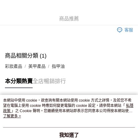
WeChat Pay
商品推薦
送貨方式
客服
JD京東物流，訂單確認發貨後2-4個工作天送達
運費表
滿 HK$250.00 或以上免運費
付款後門市自取，訂單確認後2-4個工作天到店，7天內取。逾期後
商品相關分類 (1)
訂單作廢，並不會安排重寄
彩妝產品
美甲產品
指甲油
免運費
本分類熱賣
全店暢銷排行
本網站中使用 cookie，欲查詢有關本網站使用 cookie 方式之詳情，及若您不希
熱門標籤
望在電腦上使用 cookie 時應如何變更電腦的 cookie 設定，請參閱本網站「
私隱
政策
」之 Cookie 聲明。您繼續使用本網站即表示您同意本公司得按本網站使用
條款之 Cookie 聲明使用 cookie。
了解更多 >
熱銷排行
最新商品
人氣推薦
我知道了