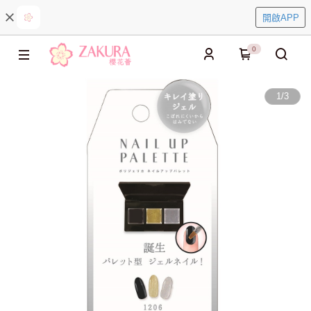
開啟APP
0
1
/
3