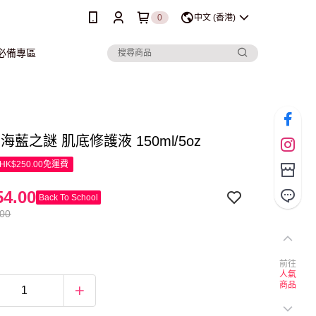
0
中文 (香港)
行必備專區
r 海藍之謎 肌底修護液 150ml/5oz
K$250.00免運費
4.00
Back To School
.00
前往
人氣
商品