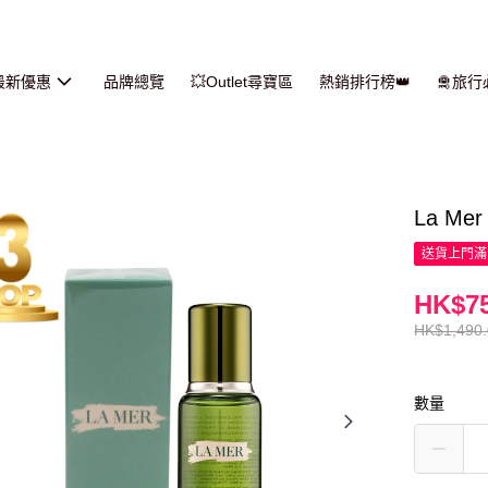
最新優惠
品牌總覽
💥Outlet尋寶區
熱銷排行榜👑
🛅旅
La Me
送貨上門滿H
HK$75
HK$1,490
數量