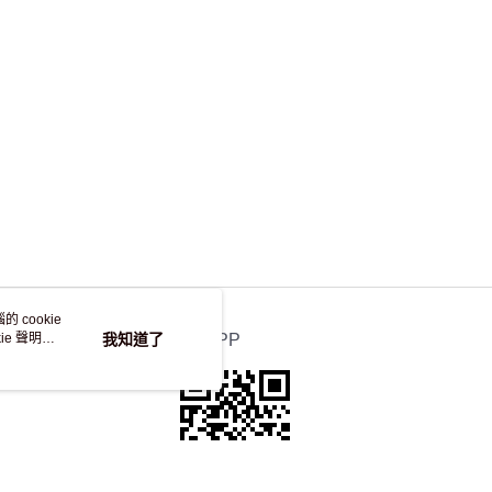
，並不會安排重寄
 cookie
e 聲明使
我知道了
官方APP