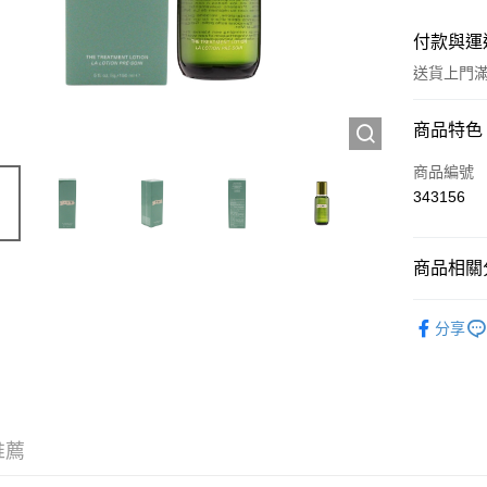
付款與運
送貨上門滿H
付款方式
商品特色
信用卡
商品編號
343156
Apple Pay
AlipayHK
商品相關分
WeChat P
護膚保養
分享
TOP熱銷
送貨方式
JD京東物
滿 HK$2
推薦
付款後門市