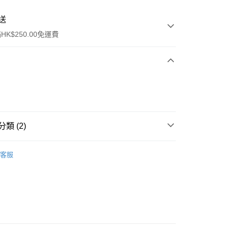
送
K$250.00免運費
類 (2)
ay
爽膚/噴霧
客服
排行榜👑
熱搜推介 Top20
流，訂單確認發貨後2-4個工作天送達
運費表
50.00 或以上免運費
自取，訂單確認後2-4個工作天到店，7天內取。逾期後