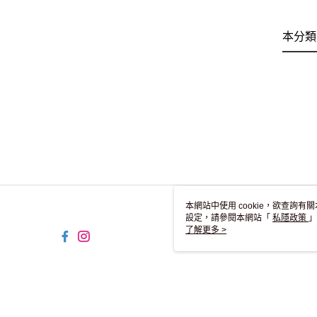
本分類
本網站中使用 cookie，欲查詢有關
設定，請參閱本網站「
私隱政策
」
用 cookie。
了解更多 >