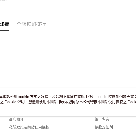
付款後門市
訂單作廢
免運費
熱賣
全店暢銷排行
本網站使用 cookie 方式之詳情，及若您不希望在電腦上使用 cookie 時應如何變更電腦的
之 Cookie 聲明。您繼續使用本網站即表示您同意本公司得按本網站使用條款之 Cooki
關於我們
客戶服務
品牌故事
購物說明
商店簡介
網上留言
私隱政策及網站使用條款
條款及細則
聯絡我們