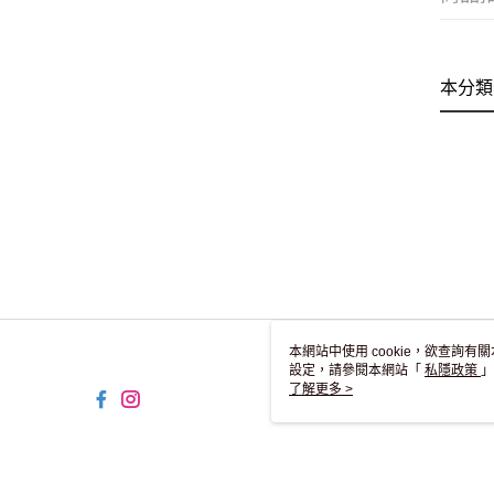
本分類
本網站中使用 cookie，欲查詢有關
設定，請參閱本網站「
私隱政策
」
用 cookie。
了解更多 >