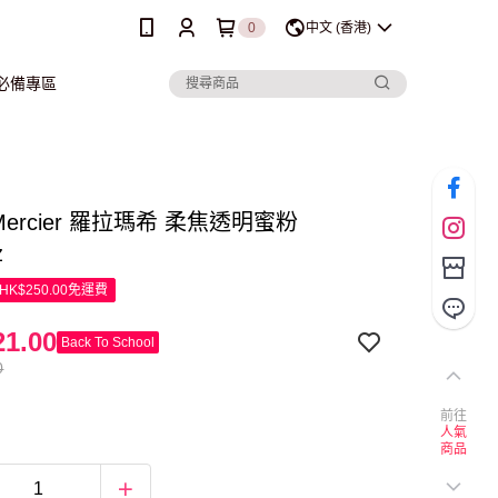
0
中文 (香港)
行必備專區
 Mercier 羅拉瑪希 柔焦透明蜜粉
z
K$250.00免運費
1.00
Back To School
0
前往
人氣
商品