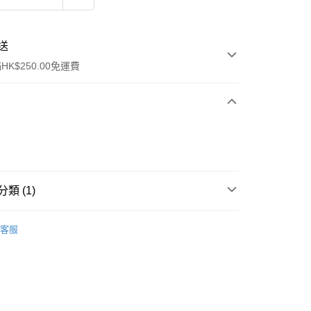
送
K$250.00免運費
類 (1)
ay
面部彩妝
散粉/粉餅
客服
流，訂單確認發貨後2-4個工作天送達
運費表
50.00 或以上免運費