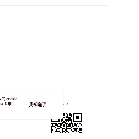
自取，訂單確認後2-4個工作天到店，7天內取。逾期後
，並不會安排重寄
 cookie
e 聲明使
我知道了
官方APP