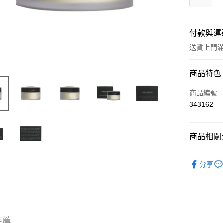
付款與運
送貨上門滿H
付款方式
商品特色
信用卡
商品編號
343162
Apple Pay
AlipayHK
商品相關分
WeChat P
彩妝產品
分享
送貨方式
JD京東物
滿 HK$2
推薦