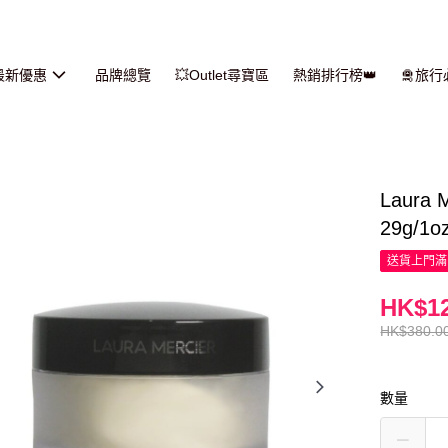
最新優惠
品牌總覽
💥Outlet尋寶區
熱銷排行榜👑
🛅旅
Laura
29g/1o
送貨上門滿H
HK$12
HK$380.0
數量