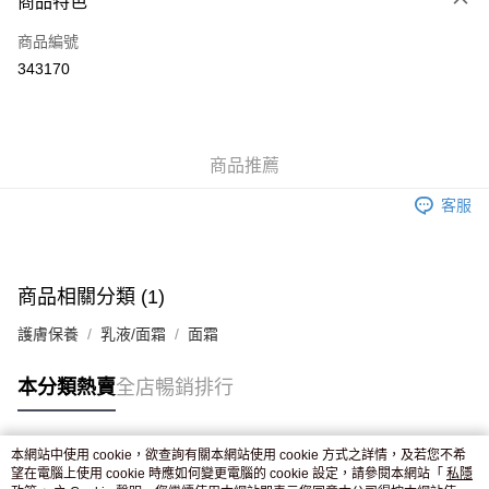
商品特色
信用卡
商品編號
Apple Pay
343170
AlipayHK
WeChat Pay
商品推薦
送貨方式
客服
JD京東物流，訂單確認發貨後2-4個工作天送達
運費表
滿 HK$250.00 或以上免運費
付款後門市自取，訂單確認後2-4個工作天到店，7天內取。逾期後
商品相關分類 (1)
訂單作廢，並不會安排重寄
護膚保養
乳液/面霜
面霜
免運費
本分類熱賣
全店暢銷排行
本網站中使用 cookie，欲查詢有關本網站使用 cookie 方式之詳情，及若您不希
熱門標籤
望在電腦上使用 cookie 時應如何變更電腦的 cookie 設定，請參閱本網站「
私隱