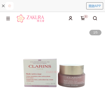
開啟APP
0
1
/
5