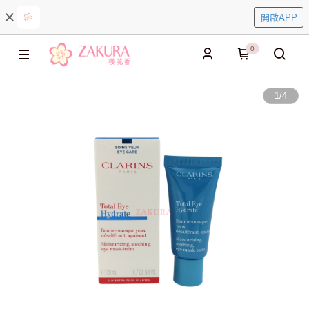
開啟APP
0
1
/
4