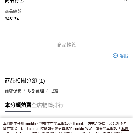
商品特色
信用卡
商品編號
Apple Pay
343174
AlipayHK
WeChat Pay
商品推薦
送貨方式
客服
JD京東物流，訂單確認發貨後2-4個工作天送達
運費表
滿 HK$250.00 或以上免運費
付款後門市自取，訂單確認後2-4個工作天到店，7天內取。逾期後
商品相關分類 (1)
訂單作廢，並不會安排重寄
護膚保養
眼部護理
眼霜
免運費
本分類熱賣
全店暢銷排行
本網站中使用 cookie，欲查詢有關本網站使用 cookie 方式之詳情，及若您不希
熱門標籤
望在電腦上使用 cookie 時應如何變更電腦的 cookie 設定，請參閱本網站「
私隱