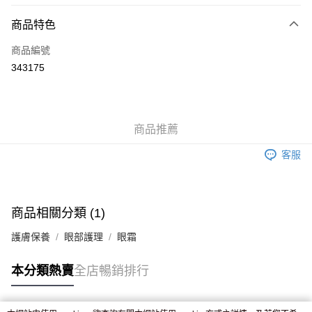
付款方式
商品特色
信用卡
商品編號
Apple Pay
343175
AlipayHK
WeChat Pay
商品推薦
送貨方式
客服
JD京東物流，訂單確認發貨後2-4個工作天送達
運費表
滿 HK$250.00 或以上免運費
付款後門市自取，訂單確認後2-4個工作天到店，7天內取。逾期後
商品相關分類 (1)
訂單作廢，並不會安排重寄
護膚保養
眼部護理
眼霜
免運費
本分類熱賣
全店暢銷排行