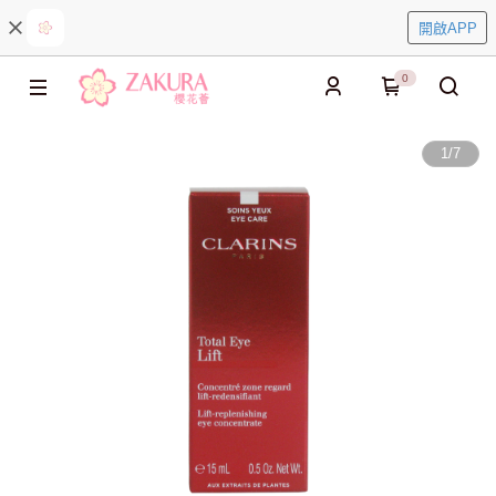
開啟APP
0
1
/
7