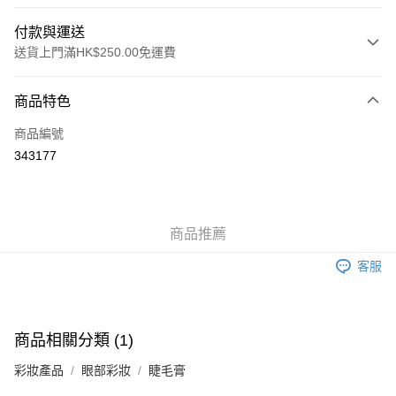
付款與運送
送貨上門滿HK$250.00免運費
付款方式
商品特色
信用卡
商品編號
Apple Pay
343177
AlipayHK
WeChat Pay
商品推薦
送貨方式
客服
JD京東物流，訂單確認發貨後2-4個工作天送達
運費表
滿 HK$250.00 或以上免運費
付款後門市自取，訂單確認後2-4個工作天到店，7天內取。逾期後
商品相關分類 (1)
訂單作廢，並不會安排重寄
彩妝產品
眼部彩妝
睫毛膏
免運費