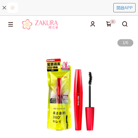
開啟APP
0
1
/
6