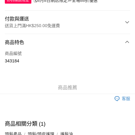
🗓️8月8日網店限定💭全場88折優惠
8月8網店限定
付款與運送
送貨上門滿HK$250.00免運費
付款方式
商品特色
信用卡
商品編號
Apple Pay
343184
AlipayHK
WeChat Pay
商品推薦
送貨方式
客服
JD京東物流，訂單確認發貨後2-4個工作天送達
運費表
滿 HK$250.00 或以上免運費
付款後門市自取，訂單確認後2-4個工作天到店，7天內取。逾期後
商品相關分類 (1)
訂單作廢，並不會安排重寄
頭髮產品
頭髮/頭皮護理
護髮油