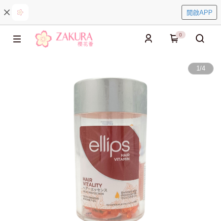
開啟APP
0
1
/
4