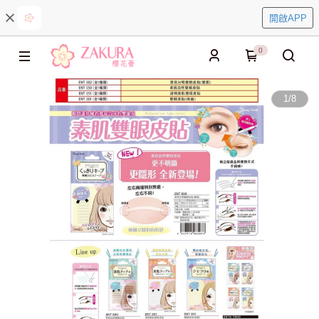
開啟APP
0
1
/
8