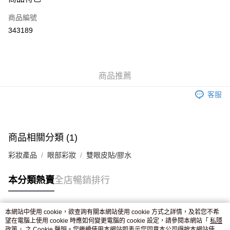
信用卡
商品編號
Apple Pay
343189
AlipayHK
WeChat Pay
商品推薦
送貨方式
客服
JD京東物流，訂單確認發貨後2-4個工作天送達
運費表
滿 HK$250.00 或以上免運費
付款後門市自取，訂單確認後2-4個工作天到店，7天內取。逾期後
商品相關分類 (1)
訂單作廢，並不會安排重寄
彩妝產品
眼部彩妝
雙眼皮貼/膠水
免運費
本分類熱賣
全店暢銷排行
本網站中使用 cookie，欲查詢有關本網站使用 cookie 方式之詳情，及若您不希
熱門標籤
望在電腦上使用 cookie 時應如何變更電腦的 cookie 設定，請參閱本網站「
私隱
政策
」之 Cookie 聲明。您繼續使用本網站即表示您同意本公司得按本網站使用