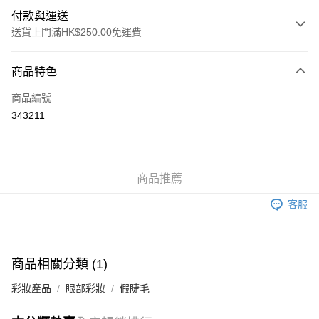
付款與運送
送貨上門滿HK$250.00免運費
付款方式
商品特色
信用卡
商品編號
Apple Pay
343211
AlipayHK
WeChat Pay
商品推薦
送貨方式
客服
JD京東物流，訂單確認發貨後2-4個工作天送達
運費表
滿 HK$250.00 或以上免運費
付款後門市自取，訂單確認後2-4個工作天到店，7天內取。逾期後
商品相關分類 (1)
訂單作廢，並不會安排重寄
彩妝產品
眼部彩妝
假睫毛
免運費