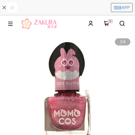
開啟APP
0
1
/
4