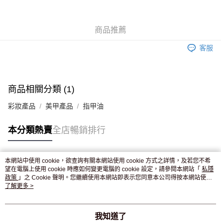
WeChat Pay
商品推薦
送貨方式
客服
JD京東物流，訂單確認發貨後2-4個工作天送達
運費表
滿 HK$250.00 或以上免運費
付款後門市自取，訂單確認後2-4個工作天到店，7天內取。逾期後
商品相關分類 (1)
訂單作廢，並不會安排重寄
彩妝產品
美甲產品
指甲油
免運費
本分類熱賣
全店暢銷排行
本網站中使用 cookie，欲查詢有關本網站使用 cookie 方式之詳情，及若您不希
熱門標籤
望在電腦上使用 cookie 時應如何變更電腦的 cookie 設定，請參閱本網站「
私隱
政策
」之 Cookie 聲明。您繼續使用本網站即表示您同意本公司得按本網站使用
條款之 Cookie 聲明使用 cookie。
了解更多 >
熱銷排行
最新商品
人氣推薦
我知道了