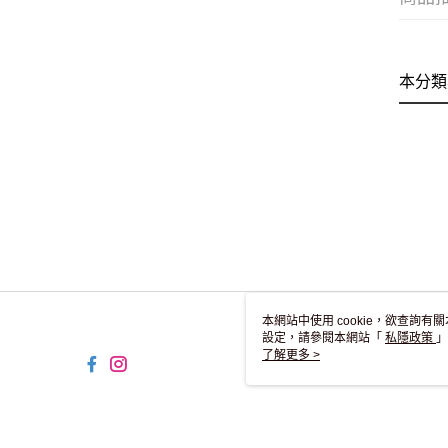
本分類
本網站中使用 cookie，欲查詢有關
設定，請參閱本網站「
私隱政策
」
用 cookie。
了解更多 >