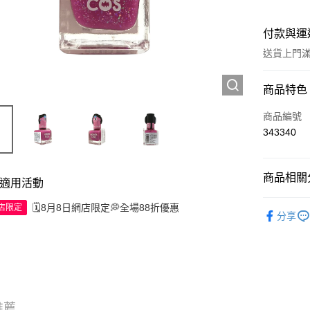
付款與運
送貨上門滿H
付款方式
商品特色
信用卡
商品編號
343340
Apple Pay
AlipayHK
商品相關分
適用活動
WeChat P
彩妝產品
🗓️8月8日網店限定💭全場88折優惠
網店限定
分享
送貨方式
JD京東物
滿 HK$2
付款後門市
推薦