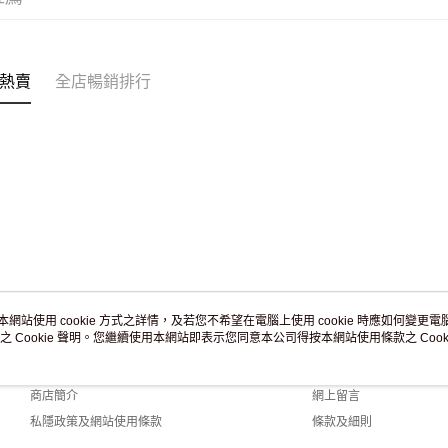
訂單作廢
免運費
熱賣
全店暢銷排行
本網站使用 cookie 方式之詳情，及若您不希望在電腦上使用 cookie 時應如何變更電腦的
之 Cookie 聲明。您繼續使用本網站即表示您同意本公司得按本網站使用條款之 Cooki
關於我們
客戶服務
品牌故事
購物說明
商店簡介
網上留言
私隱政策及網站使用條款
條款及細則