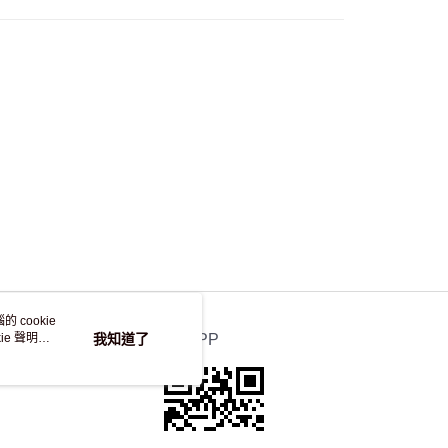
，並不會安排重寄
 cookie
e 聲明使
我知道了
官方APP