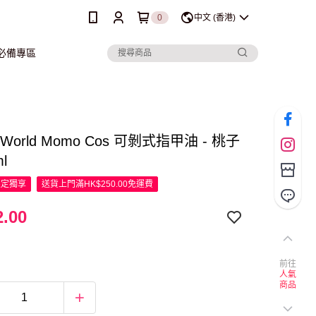
0
中文 (香港)
行必備專區
y World Momo Cos 可剝式指甲油 - 桃子
l
限定
獨享
送貨上門滿HK$250.00免運費
.00
前往
人氣
商品