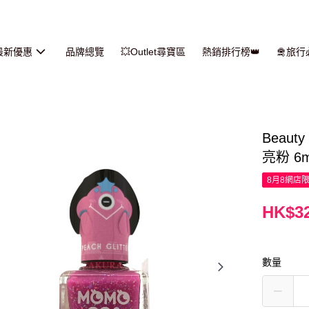
最新優惠
品牌總覽
💥Outlet尋寶區
熱銷排行榜👑
🛅旅
Beaut
亮粉 6m
8月8網店
HK$32
數量