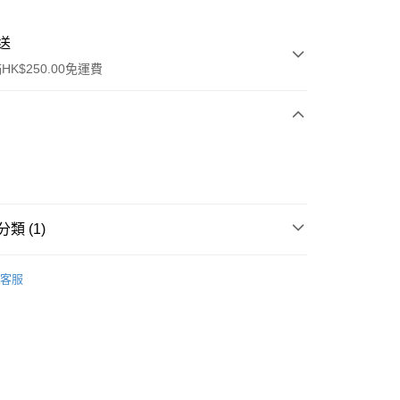
送
K$250.00免運費
類 (1)
ay
美甲產品
指甲油
客服
流，訂單確認發貨後2-4個工作天送達
運費表
50.00 或以上免運費
自取，訂單確認後2-4個工作天到店，7天內取。逾期後