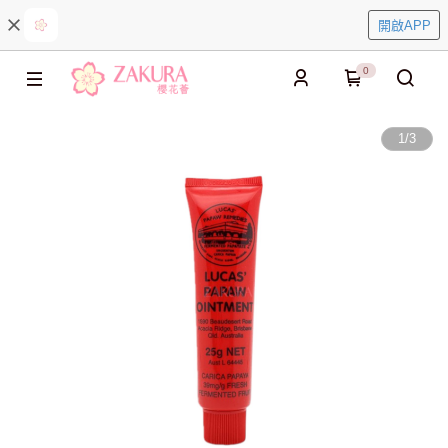
開啟APP
0
1
/
3