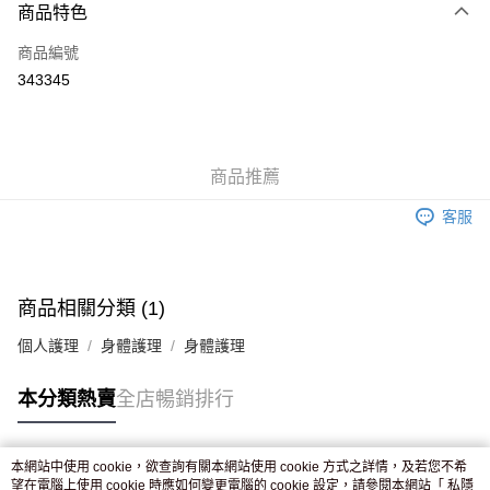
商品特色
信用卡
商品編號
Apple Pay
343345
AlipayHK
WeChat Pay
商品推薦
送貨方式
客服
JD京東物流，訂單確認發貨後2-4個工作天送達
運費表
滿 HK$250.00 或以上免運費
付款後門市自取，訂單確認後2-4個工作天到店，7天內取。逾期後
商品相關分類 (1)
訂單作廢，並不會安排重寄
個人護理
身體護理
身體護理
免運費
本分類熱賣
全店暢銷排行
本網站中使用 cookie，欲查詢有關本網站使用 cookie 方式之詳情，及若您不希
熱門標籤
望在電腦上使用 cookie 時應如何變更電腦的 cookie 設定，請參閱本網站「
私隱