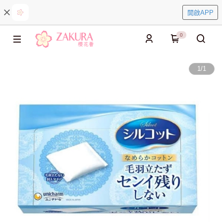
開啟APP
0
1
/
1