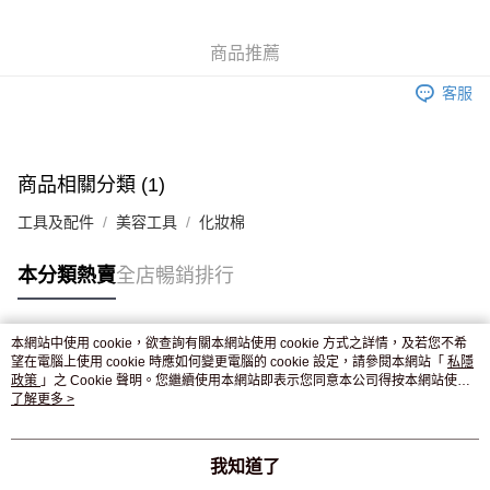
WeChat Pay
商品推薦
送貨方式
客服
JD京東物流，訂單確認發貨後2-4個工作天送達
運費表
滿 HK$250.00 或以上免運費
付款後門市自取，訂單確認後2-4個工作天到店，7天內取。逾期後
商品相關分類 (1)
訂單作廢，並不會安排重寄
工具及配件
美容工具
化妝棉
免運費
本分類熱賣
全店暢銷排行
本網站中使用 cookie，欲查詢有關本網站使用 cookie 方式之詳情，及若您不希
熱門標籤
望在電腦上使用 cookie 時應如何變更電腦的 cookie 設定，請參閱本網站「
私隱
政策
」之 Cookie 聲明。您繼續使用本網站即表示您同意本公司得按本網站使用
條款之 Cookie 聲明使用 cookie。
了解更多 >
熱銷排行
最新商品
人氣推薦
我知道了