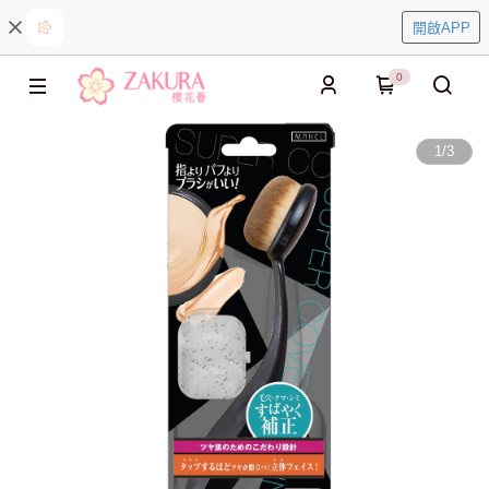
開啟APP
0
1
/
3