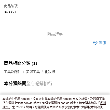
商品編號
Apple Pay
343350
AlipayHK
WeChat Pay
商品推薦
送貨方式
客服
JD京東物流，訂單確認發貨後2-4個工作天送達
運費表
滿 HK$250.00 或以上免運費
付款後門市自取，訂單確認後2-4個工作天到店，7天內取。逾期後
商品相關分類 (1)
訂單作廢，並不會安排重寄
工具及配件
美容工具
化妝掃
免運費
本分類熱賣
全店暢銷排行
本網站中使用 cookie，欲查詢有關本網站使用 cookie 方式之詳情，及若您不希
熱門標籤
望在電腦上使用 cookie 時應如何變更電腦的 cookie 設定，請參閱本網站「
私隱
政策
」之 Cookie 聲明。您繼續使用本網站即表示您同意本公司得按本網站使用