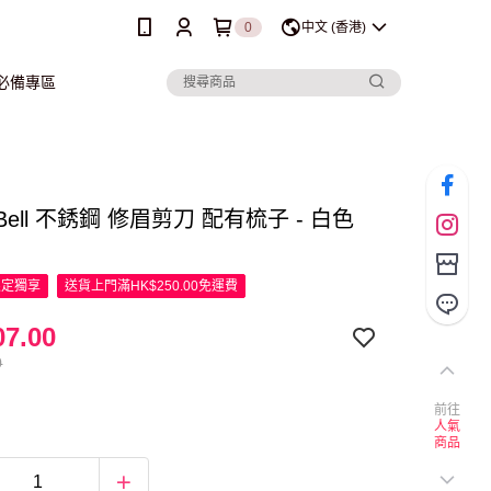
0
中文 (香港)
行必備專區
 Bell 不銹鋼 修眉剪刀 配有梳子 - 白色
限定
獨享
送貨上門滿HK$250.00免運費
7.00
0
前往
人氣
商品