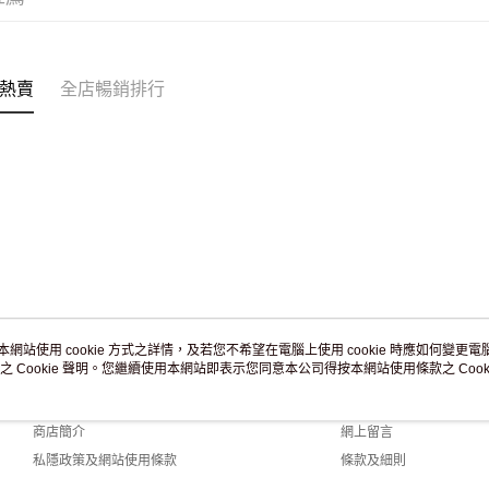
付款後門市
訂單作廢
免運費
熱賣
全店暢銷排行
本網站使用 cookie 方式之詳情，及若您不希望在電腦上使用 cookie 時應如何變更電腦的
之 Cookie 聲明。您繼續使用本網站即表示您同意本公司得按本網站使用條款之 Cooki
關於我們
客戶服務
品牌故事
購物說明
商店簡介
網上留言
私隱政策及網站使用條款
條款及細則