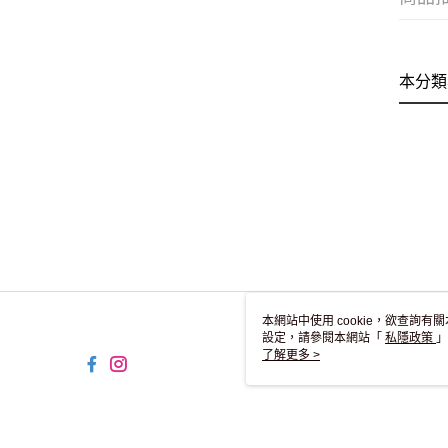
本分類
本網站中使用 cookie，欲查詢有關
設定，請參閱本網站「
私隱政策
」
用 cookie。
了解更多 >