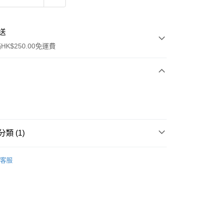
送
K$250.00免運費
類 (1)
ay
件
脫毛工具
脫毛剪刀
客服
流，訂單確認發貨後2-4個工作天送達
運費表
50.00 或以上免運費