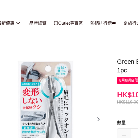
最新優惠
品牌總覽
💥Outlet尋寶區
熱銷排行榜👑
🛅旅
Green
1pc
8月8網店
HK$10
HK$119.0
數量