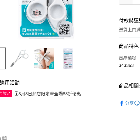
付款與運
送貨上門滿H
付款方式
商品特色
信用卡
商品編號
343353
Apple Pay
AlipayHK
適用活動
商品相關分
WeChat P
🗓️8月8日網店限定💭全場88折優惠
網店限定
工具及配
分享
送貨方式
JD京東物
滿 HK$2
推薦