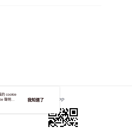
自取，訂單確認後2-4個工作天到店，7天內取。逾期後
，並不會安排重寄
 cookie
e 聲明使
我知道了
官方APP