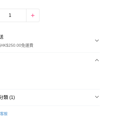
送
K$250.00免運費
類 (1)
ay
女士香水
香水
客服