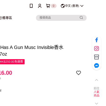
0
中文 (香港)
行必備專區
e Has A Gun Musc Invisible香水
.7oz
K$250.00免運費
6.00
0
前往
l
人氣
商品