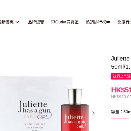
最新優惠
品牌總覽
💥Outlet尋寶區
熱銷排行榜👑
🛅旅
Juliett
50ml/1
送貨上門滿H
HK$51
HK$950.0
容量：50m