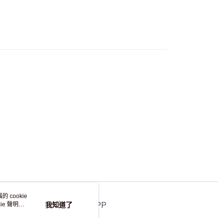
流，訂單確認發貨後2-4個工作天送達
運費表
50.00 或以上免運費
自取，訂單確認後2-4個工作天到店，7天內取。逾期後
，並不會安排重寄
 cookie
e 聲明使
我知道了
官方APP