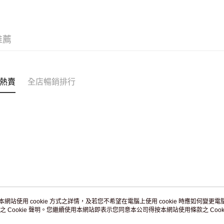
JD京東物
滿 HK$2
付款後門市
推薦
訂單作廢
免運費
熱賣
全店暢銷排行
本網站使用 cookie 方式之詳情，及若您不希望在電腦上使用 cookie 時應如何變更電腦的
之 Cookie 聲明。您繼續使用本網站即表示您同意本公司得按本網站使用條款之 Cooki
關於我們
客戶服務