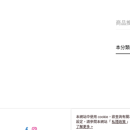
商品
本分類
本網站中使用 cookie，欲查詢有關
設定，請參閱本網站「
私隱政策
」
用 cookie。
了解更多 >