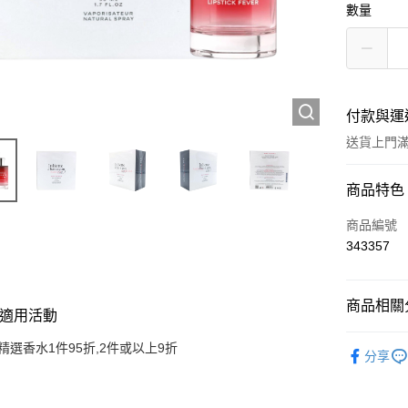
數量
付款與運
送貨上門滿H
付款方式
商品特色
信用卡
商品編號
343357
Apple Pay
AlipayHK
商品相關分
適用活動
WeChat P
香水產品
精選香水1件95折,2件或以上9折
分享
送貨方式