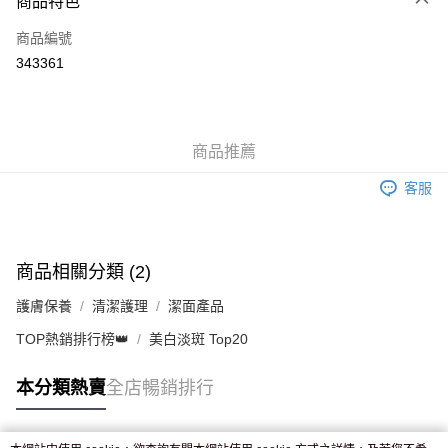
商品特色
信用卡
商品編號
Apple Pay
343361
AlipayHK
WeChat Pay
商品推薦
送貨方式
客服
JD京東物流，訂單確認發貨後2-4個工作天送達
運費表
滿 HK$250.00 或以上免運費
付款後門市自取，訂單確認後2-4個工作天到店，7天內取。逾期後
商品相關分類 (2)
訂單作廢，並不會安排重寄
護膚保養
清潔護理
潔面產品
免運費
TOP熱銷排行榜👑
美白淡斑 Top20
本分類熱賣
全店暢銷排行