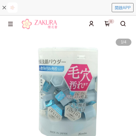
開啟APP
0
1
/
4