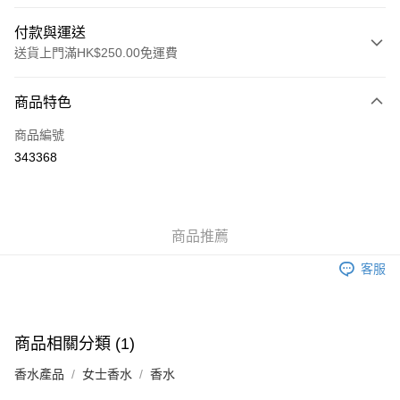
付款與運送
送貨上門滿HK$250.00免運費
付款方式
商品特色
信用卡
商品編號
Apple Pay
343368
AlipayHK
WeChat Pay
商品推薦
送貨方式
客服
JD京東物流，訂單確認發貨後2-4個工作天送達
運費表
滿 HK$250.00 或以上免運費
付款後門市自取，訂單確認後2-4個工作天到店，7天內取。逾期後
商品相關分類 (1)
訂單作廢，並不會安排重寄
香水產品
女士香水
香水
免運費