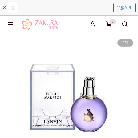
開啟APP
0
1
/
1