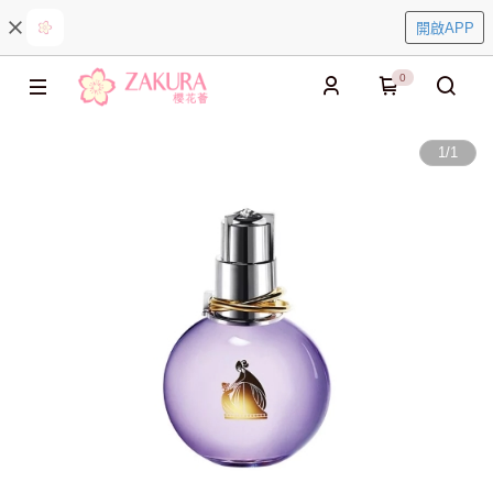
開啟APP
0
1
/
1