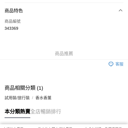
付款方式
商品特色
信用卡
商品編號
Apple Pay
343369
AlipayHK
WeChat Pay
商品推薦
送貨方式
客服
JD京東物流，訂單確認發貨後2-4個工作天送達
運費表
滿 HK$250.00 或以上免運費
付款後門市自取，訂單確認後2-4個工作天到店，7天內取。逾期後
商品相關分類 (1)
訂單作廢，並不會安排重寄
試用裝/旅行裝
香水香薰
免運費
本分類熱賣
全店暢銷排行