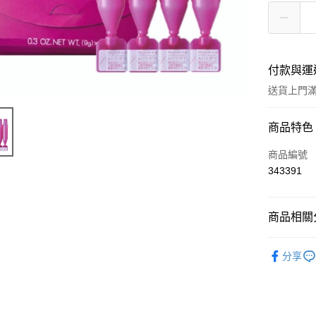
付款與運
送貨上門滿H
付款方式
商品特色
信用卡
商品編號
343391
Apple Pay
AlipayHK
商品相關分
WeChat P
頭髮產品
分享
送貨方式
JD京東物