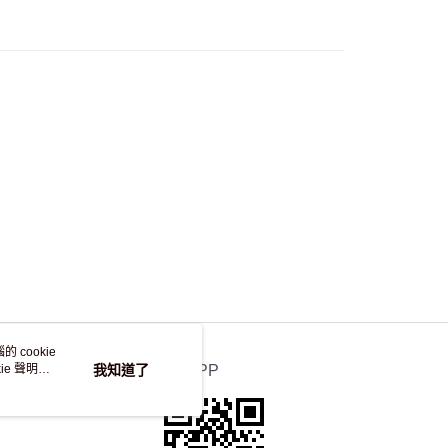
50.00 或以上免運費
自取，訂單確認後2-4個工作天到店，7天內取。逾期後
，並不會安排重寄
 cookie
e 聲明使
我知道了
官方APP