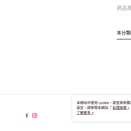
商品
本分類
本網站中使用 cookie，欲查詢有關
設定，請參閱本網站「
私隱政策
」
用 cookie。
了解更多 >