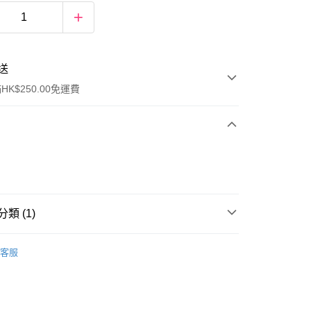
送
K$250.00免運費
類 (1)
ay
頭髮/頭皮護理
髮膜
客服
流，訂單確認發貨後2-4個工作天送達
運費表