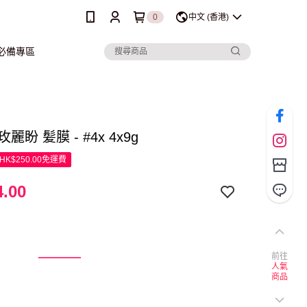
0
中文 (香港)
行必備專區
 玫麗盼 髪膜 - #4x 4x9g
K$250.00免運費
.00
前往
人氣
商品