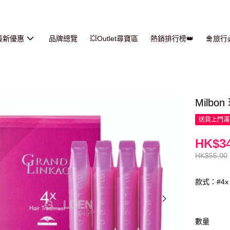
最新優惠
品牌總覽
💥Outlet尋寶區
熱銷排行榜👑
🛅旅
Milbon
送貨上門滿H
HK$34
HK$55.00
款式：#4x
數量