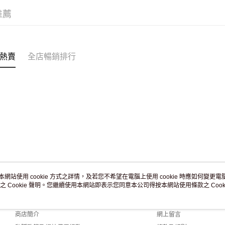
滿 HK$2
推薦
付款後門市
訂單作廢
免運費
熱賣
全店暢銷排行
本網站使用 cookie 方式之詳情，及若您不希望在電腦上使用 cookie 時應如何變更電腦的
之 Cookie 聲明。您繼續使用本網站即表示您同意本公司得按本網站使用條款之 Cooki
關於我們
客戶服務
品牌故事
購物說明
商店簡介
網上留言