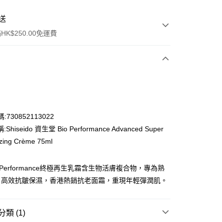
送
K$250.00免運費
:730852113022
hiseido 資生堂 Bio Performance Advanced Super
ay
izing Crème 75ml
 Performance終極再生乳霜含生物活膚複合物，專為熟
，高效抗皺保濕，香港熱銷抗老面霜，重現年輕彈潤肌。
流，訂單確認發貨後2-4個工作天送達
運費表
50.00 或以上免運費
類 (1)
自取，訂單確認後2-4個工作天到店，7天內取。逾期後