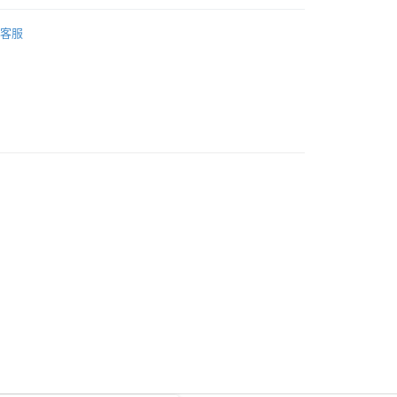
，並不會安排重寄
乳液/面霜
面霜
客服