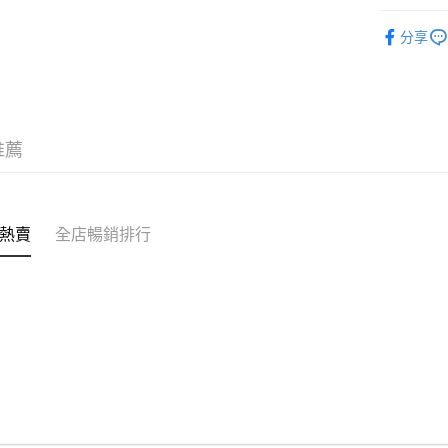
訂單作廢
護膚保養
免運費
分享
推薦
熱賣
全店暢銷排行