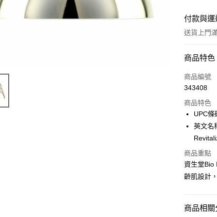
付款與運
送貨上門滿H
付款方式
商品特色
信用卡
商品編號
343408
Apple Pay
商品特色
AlipayHK
UPC條碼
英文名稱:S
WeChat P
Revital
商品重點
送貨方式
資生堂Bio
齡肌設計
JD京東物
滿 HK$2
商品相關分
付款後門市