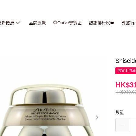
最新優惠
品牌總覽
💥Outlet尋寶區
熱銷排行榜👑
🛅旅
Shise
送貨上門滿H
HK$31
HK$930.0
數量