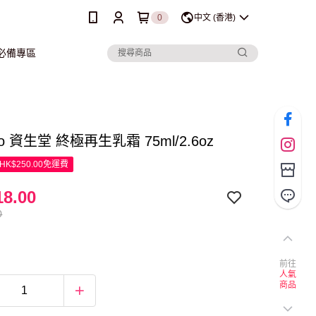
0
中文 (香港)
行必備專區
ido 資生堂 終極再生乳霜 75ml/2.6oz
K$250.00免運費
8.00
0
前往
人氣
商品